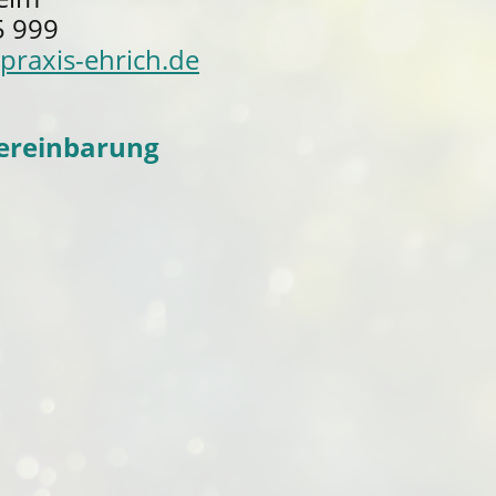
5 999
lpraxis-ehrich.de
ereinbarung