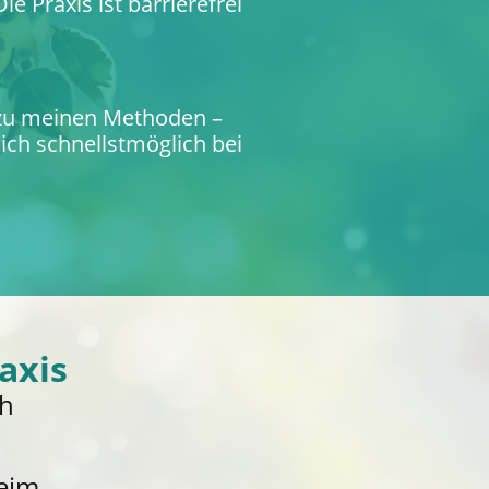
 Praxis ist barrierefrei
 zu meinen Methoden –
ich schnellstmöglich bei
axis
ch
eim